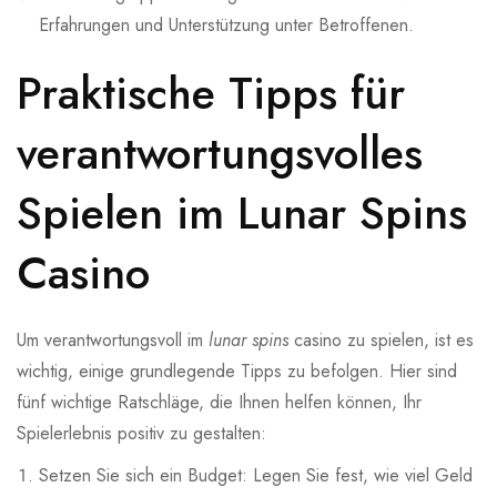
Erfahrungen und Unterstützung unter Betroffenen.
Praktische Tipps für
verantwortungsvolles
Spielen im Lunar Spins
Casino
Um verantwortungsvoll im
lunar spins
casino zu spielen, ist es
wichtig, einige grundlegende Tipps zu befolgen. Hier sind
fünf wichtige Ratschläge, die Ihnen helfen können, Ihr
Spielerlebnis positiv zu gestalten:
Setzen Sie sich ein Budget: Legen Sie fest, wie viel Geld