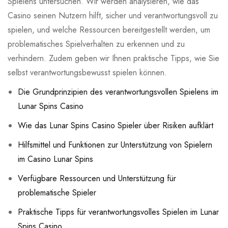
Spielens untersuchen. Wir werden analysieren, wie das
Casino seinen Nutzern hilft, sicher und verantwortungsvoll zu
spielen, und welche Ressourcen bereitgestellt werden, um
problematisches Spielverhalten zu erkennen und zu
verhindern. Zudem geben wir Ihnen praktische Tipps, wie Sie
selbst verantwortungsbewusst spielen können.
Die Grundprinzipien des verantwortungsvollen Spielens im
Lunar Spins Casino
Wie das Lunar Spins Casino Spieler über Risiken aufklärt
Hilfsmittel und Funktionen zur Unterstützung von Spielern
im Casino Lunar Spins
Verfügbare Ressourcen und Unterstützung für
problematische Spieler
Praktische Tipps für verantwortungsvolles Spielen im Lunar
Spins Casino