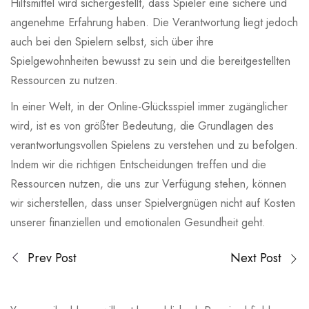
Hilfsmittel wird sichergestellt, dass Spieler eine sichere und
angenehme Erfahrung haben. Die Verantwortung liegt jedoch
auch bei den Spielern selbst, sich über ihre
Spielgewohnheiten bewusst zu sein und die bereitgestellten
Ressourcen zu nutzen.
In einer Welt, in der Online-Glücksspiel immer zugänglicher
wird, ist es von größter Bedeutung, die Grundlagen des
verantwortungsvollen Spielens zu verstehen und zu befolgen.
Indem wir die richtigen Entscheidungen treffen und die
Ressourcen nutzen, die uns zur Verfügung stehen, können
wir sicherstellen, dass unser Spielvergnügen nicht auf Kosten
unserer finanziellen und emotionalen Gesundheit geht.
Prev Post
Next Post