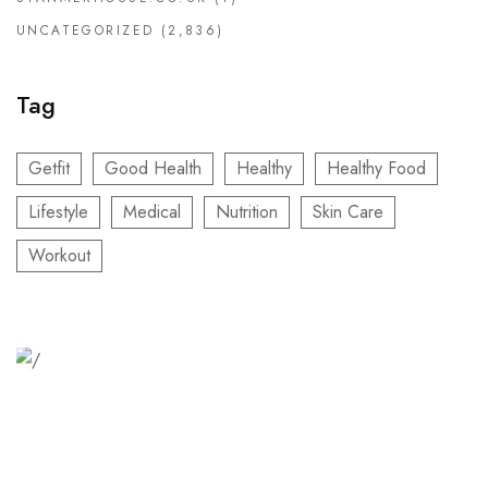
UNCATEGORIZED
(2,836)
Tag
Getfit
Good Health
Healthy
Healthy Food
Lifestyle
Medical
Nutrition
Skin Care
Workout