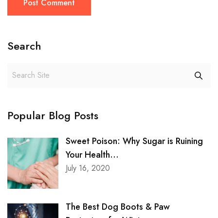
Post Comment
Search
Popular Blog Posts
Sweet Poison: Why Sugar is Ruining
Your Health...
July 16, 2020
The Best Dog Boots & Paw