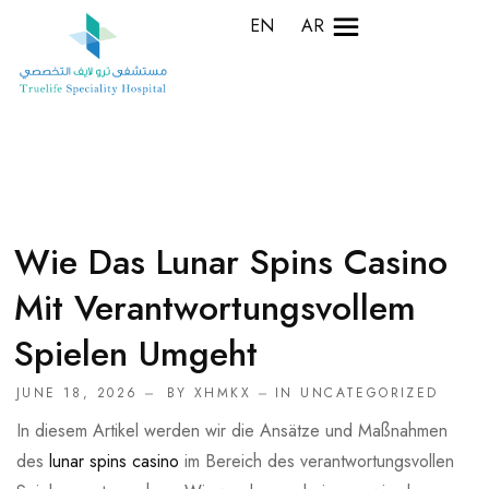
EN
AR
Wie Das Lunar Spins Casino
Mit Verantwortungsvollem
Spielen Umgeht
JUNE 18, 2026
BY
XHMKX
IN
UNCATEGORIZED
In diesem Artikel werden wir die Ansätze und Maßnahmen
des
lunar spins casino
im Bereich des verantwortungsvollen