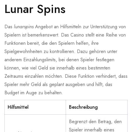
Lunar Spins
Das
lunarspins
Angebot an Hilfsmitteln zur Unterstützung von
Spielern ist bemerkenswert. Das Casino stellt eine Reihe von
Funktionen bereit, die den Spielern helfen, ihre
Spielgewohnheiten zu kontrollieren. Dazu gehören unter
anderem Einzahlungslimits, bei denen Spieler festlegen
können, wie viel Geld sie innerhalb eines bestimmten
Zeitraums einzahlen möchten. Diese Funktion verhindert, dass
Spieler mehr Geld als geplant ausgeben und hilft, das
Budget im Auge zu behalten.
Hilfsmittel
Beschreibung
Begrenzt den Betrag, den
Spieler innerhalb eines