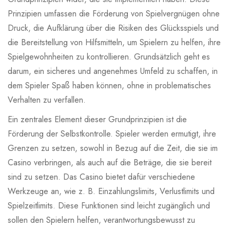
Prinzipien umfassen die Förderung von Spielvergnügen ohne
Druck, die Aufklärung über die Risiken des Glücksspiels und
die Bereitstellung von Hilfsmitteln, um Spielern zu helfen, ihre
Spielgewohnheiten zu kontrollieren. Grundsätzlich geht es
darum, ein sicheres und angenehmes Umfeld zu schaffen, in
dem Spieler Spaß haben können, ohne in problematisches
Verhalten zu verfallen.
Ein zentrales Element dieser Grundprinzipien ist die
Förderung der Selbstkontrolle. Spieler werden ermutigt, ihre
Grenzen zu setzen, sowohl in Bezug auf die Zeit, die sie im
Casino verbringen, als auch auf die Beträge, die sie bereit
sind zu setzen. Das Casino bietet dafür verschiedene
Werkzeuge an, wie z. B. Einzahlungslimits, Verlustlimits und
Spielzeitlimits. Diese Funktionen sind leicht zugänglich und
sollen den Spielern helfen, verantwortungsbewusst zu