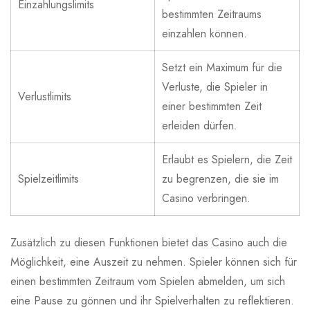
Einzahlungslimits
bestimmten Zeitraums
einzahlen können.
Setzt ein Maximum für die
Verluste, die Spieler in
Verlustlimits
einer bestimmten Zeit
erleiden dürfen.
Erlaubt es Spielern, die Zeit
Spielzeitlimits
zu begrenzen, die sie im
Casino verbringen.
Zusätzlich zu diesen Funktionen bietet das Casino auch die
Möglichkeit, eine Auszeit zu nehmen. Spieler können sich für
einen bestimmten Zeitraum vom Spielen abmelden, um sich
eine Pause zu gönnen und ihr Spielverhalten zu reflektieren.