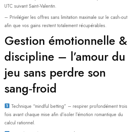
UTC suivant Saint‑Valentin.
– Privilégier les offres sans limitation maximale sur le cash‑out
afin que vos gains restent totalement récupérables.
Gestion émotionnelle &
discipline – l’amour du
jeu sans perdre son
sang‑froid
Technique “mindful betting” – respirer profondément trois
fois avant chaque mise afin d’isoler l’émotion romantique du
calcul rationnel.