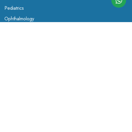
Pediatrics
Ophthalmology
Allergy and Immunology
Urology
Gastroenterology
Patient Complaints and Feedback Process
Industrial Area - Al Ain - Abu Dhabi
03 701 1888
© True Life Speciality Hospital, 2025 All Rights Reserved By Trustvision
Investment