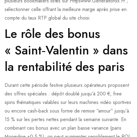
plusieurs bookmakers listés sur Httpswww.Generationxx.Fr ;
sélectionner celle offrant la meilleure marge après prise en
compte du taux RTP global du site choisi.
Le rôle des bonus
« Saint‑Valentin » dans
la rentabilité des paris
Durant cette période festive plusieurs opérateurs proposent
des offres spéciales : dépôt doublé jusqu’à 200 €, free
spins thématiques valables sur leurs machines vidéo sportives
ou encore cash‑back sous forme de remise “amour” jusqu’à
15 % sur les pertes nettes pendant la semaine suivante. En
combinant ces bonus avec un plan basse variance (paris
Moneyline +0·5 %), on peut augmenter sensiblement le ROI