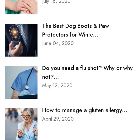
July 16, 2020
The Best Dog Boots & Paw
Protectors for Winte...
June 04, 2020
Do you need a flu shot? Why or why
not?...
May 12, 2020
How to manage a gluten allergy...
April 29, 2020