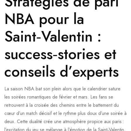
Stratégies de pari
NBA pour la
Saint‑Valentin :
success‑stories et
conseils d’experts
La saison NBA bat son plein alors que le calendrier sature
les soirées romantiques de février et mars. Les fans se
retrouvent à la croisée des chemins entre le battement du
cœur d’un match décisif et le rythme plus doux d’une soirée à
deux. Cette dualité crée une atmosphère propice aux paris :
l’excitation du jeu se mélange à l’émotion de la Saint‑Valentin,