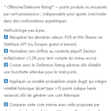
*
Offensive/Defensive Rating
* – points produits ou encaissés
par cent possessions ; indispensable pour ajuster over/under
dans des confrontations asymétriques.
Méthodologie pas‑à‑pas :
Récupérer les dernières valeurs PER et Win Shares via
StatMuse API (ou Scraper gratuit si besoin).
Normaliser ces chiffres au contexte playoff (facteur
multiplicateur ×1,08 pour tenir compte du niveau accru).
Croiser avec le Defensive Rating adverse afin d’établir
une fourchette attendue pour le total points.
Appliquer un modèle probabiliste simple (logit) qui intègre
volatilité historique (écart type >15 points indique haute
variance) afin de générer une cote théorique.
Comparer cette cote interne avec celle proposée par