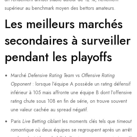
supérieur au benchmark moyen des bettors amateurs.
Les meilleurs marchés
secondaires à surveiller
pendant les playoffs
Marché
Defensive Rating Team
vs
Offensive Rating
Opponent
: lorsque l’équipe A possède un rating défensif
inférieur à 105 mais affronte une équipe B dont l’offensive
rating chute sous 108 en fin de série, on trouve souvent
une valeur cachée au spread négatif.
Paris
Live Betting
ciblant les moments clés tels que
timeout
romantique
où deux équipes se regroupent après un arrêt