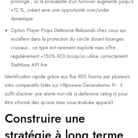
prolongé ; ici la probabilité d’un turnover augmente jusqu’à
+12 %, créant ainsi une opportunité over/under
dynamique.
Option
Player Props Defensive Rebounds
chez ceux qui
excellent dans la protection du cercle durant losanges
cruciaux ; ce type est rarement exploité mais offre
régulièrement +150% ROI lorsqu’on utilise correctement
StatMuse API live.
Identification rapide grâce aux flux RSS fournis par plusieurs
sites comparatifs listés sur Httpswww.Generationxx.Fr : il
suffit d’activer une alerte mot-clé (« defensive rating ») pour
être informé dès qu’une mise sous-évaluée apparaît.
Construire une
stratégie à long terme