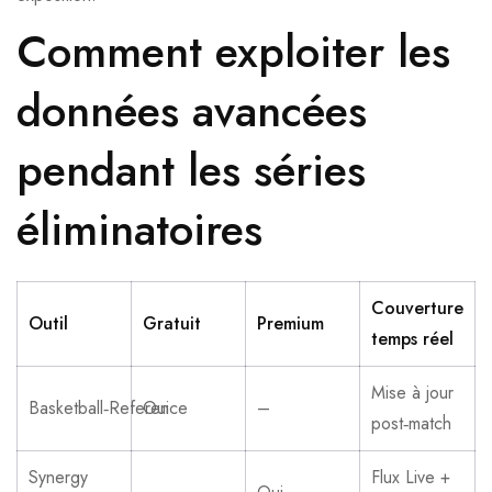
Comment exploiter les
données avancées
pendant les séries
éliminatoires
Couverture
Outil
Gratuit
Premium
temps réel
Mise à jour
Basketball‑Reference
Oui
–
post‑match
Synergy
Flux Live +