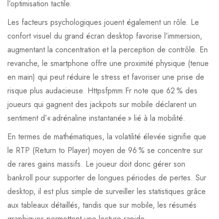
l’optimisation tactile.
Les facteurs psychologiques jouent également un rôle. Le
confort visuel du grand écran desktop favorise l’immersion,
augmentant la concentration et la perception de contrôle. En
revanche, le smartphone offre une proximité physique (tenue
en main) qui peut réduire le stress et favoriser une prise de
risque plus audacieuse. Httpsfpmm.Fr note que 62 % des
joueurs qui gagnent des jackpots sur mobile déclarent un
sentiment d’« adrénaline instantanée » lié à la mobilité.
En termes de mathématiques, la volatilité élevée signifie que
le RTP (Return to Player) moyen de 96 % se concentre sur
de rares gains massifs. Le joueur doit donc gérer son
bankroll pour supporter de longues périodes de pertes. Sur
desktop, il est plus simple de surveiller les statistiques grâce
aux tableaux détaillés, tandis que sur mobile, les résumés
graphiques permettent une lecture rapide.