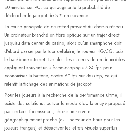
30 minutes sur PC, ce qui augmente la probabilité de
déclencher le jackpot de 3 % en moyenne.
La cause principale de ce retard provient du chemin réseau.
Un ordinateur branché en fibre optique suit un trajet direct
jusqu’au data‑center du casino, alors qu’un smartphone doit
d’abord passer par la tour cellulaire, le routeur 4G/5G, puis
le backbone internet. De plus, les moteurs de rendu mobiles
appliquent souvent un « frame‑capping » à 30 fps pour
économiser la batterie, contre 60 fps sur desktop, ce qui
ralentit l’affichage des animations de jackpot.
Pour les joueurs à la recherche de la performance ultime, il
existe des solutions : activer le mode « low‑latency » proposé
par certains fournisseurs, choisir un serveur
géographiquement proche (ex. : serveur de Paris pour les
joueurs français) et désactiver les effets visuels superflus.