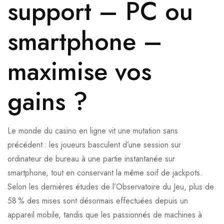
support – PC ou
smartphone –
maximise vos
gains ?
Le monde du casino en ligne vit une mutation sans
précédent : les joueurs basculent d’une session sur
ordinateur de bureau à une partie instantanée sur
smartphone, tout en conservant la même soif de jackpots.
Selon les dernières études de l’Observatoire du Jeu, plus de
58 % des mises sont désormais effectuées depuis un
appareil mobile, tandis que les passionnés de machines à