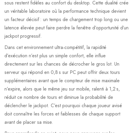
sous restent fidèles au confort du desktop. Cette dualité crée
un véritable laboratoire où la performance technique devient
un facteur décisif : un temps de chargement trop long ou une
latence élevée peut faire perdre la fenêtre d’opportunité d’un
jackpot progressif.
Dans cet environnement ultra‑compétitif, la rapidité
d’exécution n’est plus un simple confort, elle influe
directement sur les chances de décrocher le gros lot. Un
serveur qui répond en 0,8 s sur PC peut offrir deux tours
supplémentaires avant que le compteur de mise maximale
n’expire, alors que le même jeu sur mobile, ralenti à 1,2 s,
réduit ce nombre de tours et diminue la probabilité de
déclencher le jackpot. C’est pourquoi chaque joueur avisé
doit connaître les forces et faiblesses de chaque support
avant de placer sa mise.