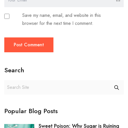
Save my name, email, and website in this
browser for the next time I comment.
Post Comment
Search
Popular Blog Posts
Sweet Poison: Why Sugar is Ruining