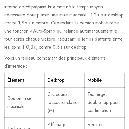
interne de Httpsfpmm.Fr a mesuré le temps moyen
nécessaire pour placer une mise maximale : 1,2 s sur desktop
contre 1,8 s sur mobile. Cependant, la version mobile offre
une fonction « Auto‑Spin » qui relance automatiquement le
tour après chaque victoire, réduisant le temps d’attente entre
les spins à 0,3 s, contre 0,5 s sur desktop.
Voici un tableau comparatif des principaux éléments
d’interface :
Élément
Desktop
Mobile
Clic souris,
Tap large,
Bouton mise
raccourci clavier
double‑tap pour
maximale
(M)
confirmation
Affichage
Version
Tableau des