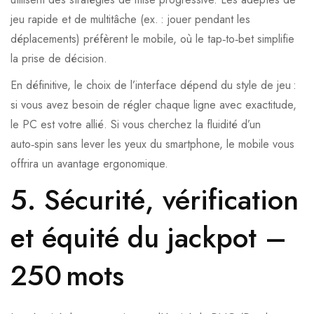
jeu rapide et de multitâche (ex. : jouer pendant les
déplacements) préfèrent le mobile, où le tap‑to‑bet simplifie
la prise de décision.
En définitive, le choix de l’interface dépend du style de jeu :
si vous avez besoin de régler chaque ligne avec exactitude,
le PC est votre allié. Si vous cherchez la fluidité d’un
auto‑spin sans lever les yeux du smartphone, le mobile vous
offrira un avantage ergonomique.
5. Sécurité, vérification
et équité du jackpot –
250 mots