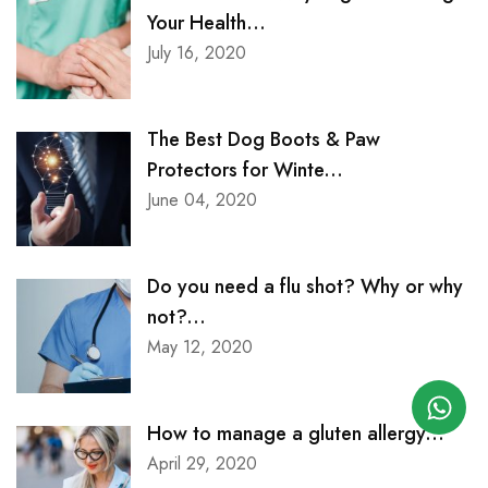
Your Health...
July 16, 2020
The Best Dog Boots & Paw
Protectors for Winte...
June 04, 2020
Do you need a flu shot? Why or why
not?...
May 12, 2020
How to manage a gluten allergy...
April 29, 2020