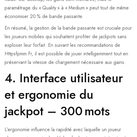
paramétrage du « Quality » à « Medium » peut tout de même
économiser 20 % de bande passante.
En résumé, la gestion de la bande passante est cruciale pour
les joueurs mobiles qui souhaitent profiter de jackpots sans
exploser leur forfait. En suivant les recommandations de
Httpsfpmm.Fr, il est possible de jouer intelligemment tout en
préservant la vitesse de chargement nécessaire aux gains.
4. Interface utilisateur
et ergonomie du
jackpot – 300 mots
L’ergonomie influence la rapidité avec laquelle un joueur