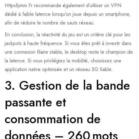
Httpsfpmm.Fr recommande également d’utiliser un VPN
dédié à faible latence lorsqu’on joue depuis un smartphone,
afin de réduire le nombre de sauts réseau.
En conclusion, la réactivité du jeu est un critère clé pour les
jackpots à haute fréquence. Si vous êtes prêt à investir dans
une connexion filaire stable, le desktop reste le champion de
la latence. Si vous privilégiez la mobilité, choisissez une
application native optimisée et un réseau 5G fiable.
3. Gestion de la bande
passante et
consommation de
données – 260 mots