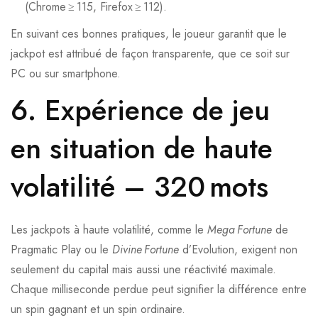
(Chrome ≥ 115, Firefox ≥ 112).
En suivant ces bonnes pratiques, le joueur garantit que le
jackpot est attribué de façon transparente, que ce soit sur
PC ou sur smartphone.
6. Expérience de jeu
en situation de haute
volatilité – 320 mots
Les jackpots à haute volatilité, comme le
Mega Fortune
de
Pragmatic Play ou le
Divine Fortune
d’Evolution, exigent non
seulement du capital mais aussi une réactivité maximale.
Chaque milliseconde perdue peut signifier la différence entre
un spin gagnant et un spin ordinaire.