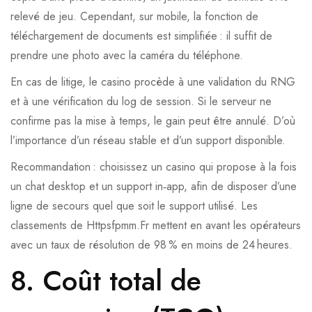
relevé de jeu. Cependant, sur mobile, la fonction de
téléchargement de documents est simplifiée : il suffit de
prendre une photo avec la caméra du téléphone.
En cas de litige, le casino procède à une validation du RNG
et à une vérification du log de session. Si le serveur ne
confirme pas la mise à temps, le gain peut être annulé. D’où
l’importance d’un réseau stable et d’un support disponible.
Recommandation : choisissez un casino qui propose à la fois
un chat desktop et un support in‑app, afin de disposer d’une
ligne de secours quel que soit le support utilisé. Les
classements de Httpsfpmm.Fr mettent en avant les opérateurs
avec un taux de résolution de 98 % en moins de 24 heures.
8. Coût total de