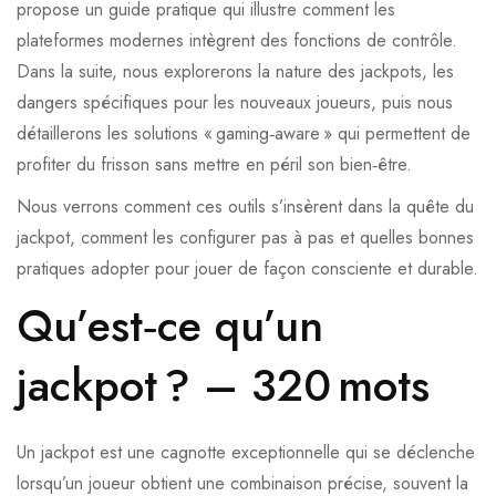
propose un guide pratique qui illustre comment les
plateformes modernes intègrent des fonctions de contrôle.
Dans la suite, nous explorerons la nature des jackpots, les
dangers spécifiques pour les nouveaux joueurs, puis nous
détaillerons les solutions « gaming‑aware » qui permettent de
profiter du frisson sans mettre en péril son bien‑être.
Nous verrons comment ces outils s’insèrent dans la quête du
jackpot, comment les configurer pas à pas et quelles bonnes
pratiques adopter pour jouer de façon consciente et durable.
Qu’est‑ce qu’un
jackpot ? – 320 mots
Un jackpot est une cagnotte exceptionnelle qui se déclenche
lorsqu’un joueur obtient une combinaison précise, souvent la