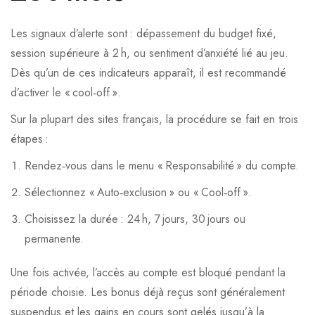
Les signaux d’alerte sont : dépassement du budget fixé,
session supérieure à 2 h, ou sentiment d’anxiété lié au jeu.
Dès qu’un de ces indicateurs apparaît, il est recommandé
d’activer le « cool‑off ».
Sur la plupart des sites français, la procédure se fait en trois
étapes :
Rendez‑vous dans le menu « Responsabilité » du compte.
Sélectionnez « Auto‑exclusion » ou « Cool‑off ».
Choisissez la durée : 24 h, 7 jours, 30 jours ou
permanente.
Une fois activée, l’accès au compte est bloqué pendant la
période choisie. Les bonus déjà reçus sont généralement
suspendus et les gains en cours sont gelés jusqu’à la