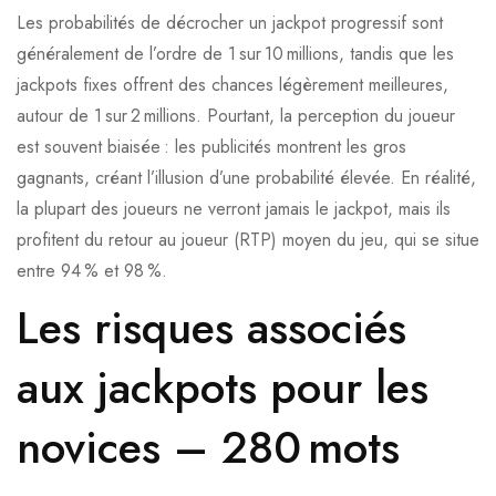
Les probabilités de décrocher un jackpot progressif sont
généralement de l’ordre de 1 sur 10 millions, tandis que les
jackpots fixes offrent des chances légèrement meilleures,
autour de 1 sur 2 millions. Pourtant, la perception du joueur
est souvent biaisée : les publicités montrent les gros
gagnants, créant l’illusion d’une probabilité élevée. En réalité,
la plupart des joueurs ne verront jamais le jackpot, mais ils
profitent du retour au joueur (RTP) moyen du jeu, qui se situe
entre 94 % et 98 %.
Les risques associés
aux jackpots pour les
novices – 280 mots