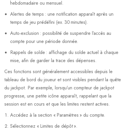
hebdomadaire ou mensuel.
Alertes de temps : une notification apparaît après un
temps de jeu prédéfini (ex. 30 minutes).
Auto‑exclusion : possibilité de suspendre l’accès au
compte pour une période donnée.
Rappels de solde : affichage du solde actuel à chaque
mise, afin de garder la trace des dépenses.
Ces fonctions sont généralement accessibles depuis le
tableau de bord du joueur et sont visibles pendant la quête
du jackpot. Par exemple, lorsqu’un compteur de jackpot
progresse, une petite icône apparaît, rappelant que la
session est en cours et que les limites restent actives.
Accédez à la section « Paramètres » du compte.
Sélectionnez « Limites de dépôt ».