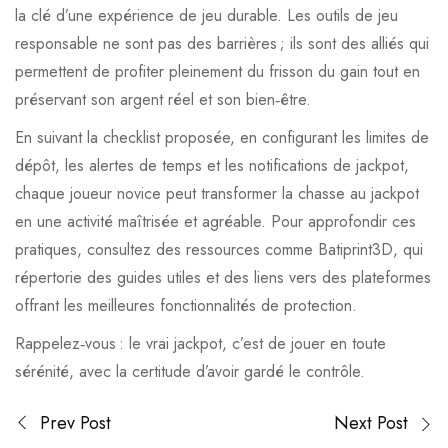
la clé d’une expérience de jeu durable. Les outils de jeu
responsable ne sont pas des barrières ; ils sont des alliés qui
permettent de profiter pleinement du frisson du gain tout en
préservant son argent réel et son bien‑être.
En suivant la checklist proposée, en configurant les limites de
dépôt, les alertes de temps et les notifications de jackpot,
chaque joueur novice peut transformer la chasse au jackpot
en une activité maîtrisée et agréable. Pour approfondir ces
pratiques, consultez des ressources comme Batiprint3D, qui
répertorie des guides utiles et des liens vers des plateformes
offrant les meilleures fonctionnalités de protection.
Rappelez‑vous : le vrai jackpot, c’est de jouer en toute
sérénité, avec la certitude d’avoir gardé le contrôle.
Prev Post
Next Post