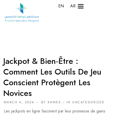
EN
AR
Jackpot & Bien‑être :
Comment Les Outils De Jeu
Conscient Protègent Les
Novices
MARCH 4, 2026
BY
XHMKX
IN
UNCATEGORIZED
Les jackpots en ligne fascinent par leur promesse de gains