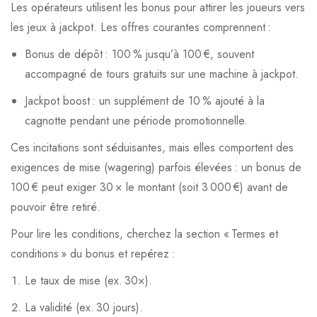
Les opérateurs utilisent les bonus pour attirer les joueurs vers
les jeux à jackpot. Les offres courantes comprennent :
Bonus de dépôt : 100 % jusqu’à 100 €, souvent
accompagné de tours gratuits sur une machine à jackpot.
Jackpot boost : un supplément de 10 % ajouté à la
cagnotte pendant une période promotionnelle.
Ces incitations sont séduisantes, mais elles comportent des
exigences de mise (wagering) parfois élevées : un bonus de
100 € peut exiger 30 × le montant (soit 3 000 €) avant de
pouvoir être retiré.
Pour lire les conditions, cherchez la section « Termes et
conditions » du bonus et repérez :
Le taux de mise (ex. 30×).
La validité (ex. 30 jours).