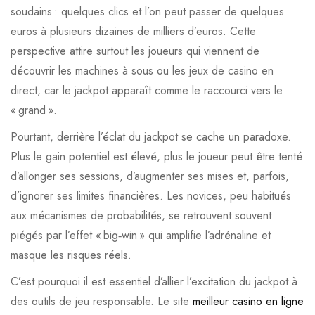
soudains : quelques clics et l’on peut passer de quelques
euros à plusieurs dizaines de milliers d’euros. Cette
perspective attire surtout les joueurs qui viennent de
découvrir les machines à sous ou les jeux de casino en
direct, car le jackpot apparaît comme le raccourci vers le
« grand ».
Pourtant, derrière l’éclat du jackpot se cache un paradoxe.
Plus le gain potentiel est élevé, plus le joueur peut être tenté
d’allonger ses sessions, d’augmenter ses mises et, parfois,
d’ignorer ses limites financières. Les novices, peu habitués
aux mécanismes de probabilités, se retrouvent souvent
piégés par l’effet « big‑win » qui amplifie l’adrénaline et
masque les risques réels.
C’est pourquoi il est essentiel d’allier l’excitation du jackpot à
des outils de jeu responsable. Le site
meilleur casino en ligne