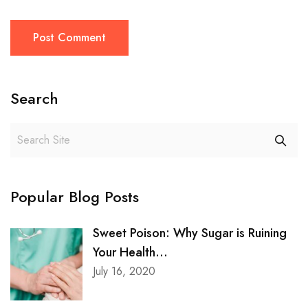
Post Comment
Search
Popular Blog Posts
Sweet Poison: Why Sugar is Ruining
Your Health...
July 16, 2020