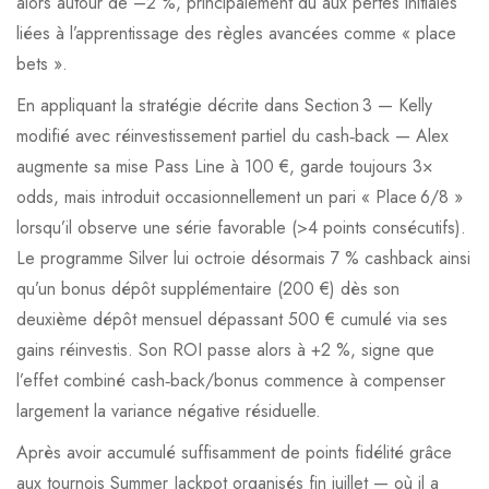
alors autour de –2 %, principalement dû aux pertes initiales
liées à l’apprentissage des règles avancées comme « place
bets ».
En appliquant la stratégie décrite dans Section 3 — Kelly
modifié avec réinvestissement partiel du cash‑back — Alex
augmente sa mise Pass Line à 100 €, garde toujours 3×
odds, mais introduit occasionnellement un pari « Place 6/8 »
lorsqu’il observe une série favorable (>4 points consécutifs).
Le programme Silver lui octroie désormais 7 % cashback ainsi
qu’un bonus dépôt supplémentaire (200 €) dès son
deuxième dépôt mensuel dépassant 500 € cumulé via ses
gains réinvestis. Son ROI passe alors à +2 %, signe que
l’effet combiné cash‑back/bonus commence à compenser
largement la variance négative résiduelle.
Après avoir accumulé suffisamment de points fidélité grâce
aux tournois Summer Jackpot organisés fin juillet — où il a