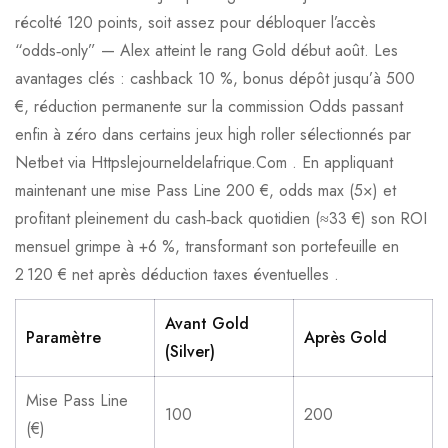
récolté 120 points, soit assez pour débloquer l’accès
“odds‑only” — Alex atteint le rang Gold début août. Les
avantages clés : cashback 10 %, bonus dépôt jusqu’à 500
€, réduction permanente sur la commission Odds passant
enfin à zéro dans certains jeux high roller sélectionnés par
Netbet via Httpslejourneldelafrique.Com . En appliquant
maintenant une mise Pass Line 200 €, odds max (5×) et
profitant pleinement du cash‑back quotidien (≈33 €) son ROI
mensuel grimpe à +6 %, transformant son portefeuille en
2 120 € net après déduction taxes éventuelles .
Avant Gold
Paramètre
Après Gold
(Silver)
Mise Pass Line
100
200
(€)