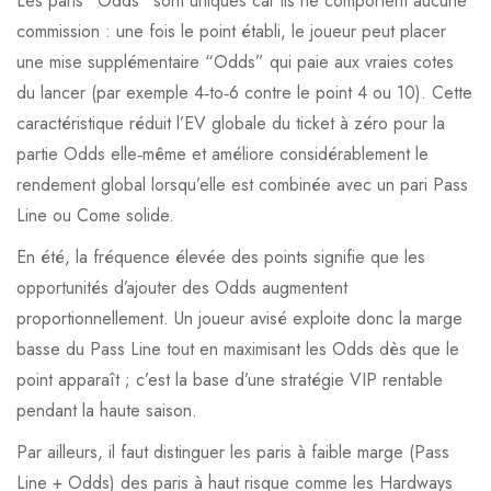
Les paris “Odds” sont uniques car ils ne comportent aucune
commission : une fois le point établi, le joueur peut placer
une mise supplémentaire “Odds” qui paie aux vraies cotes
du lancer (par exemple 4‑to‑6 contre le point 4 ou 10). Cette
caractéristique réduit l’EV globale du ticket à zéro pour la
partie Odds elle‑même et améliore considérablement le
rendement global lorsqu’elle est combinée avec un pari Pass
Line ou Come solide.
En été, la fréquence élevée des points signifie que les
opportunités d’ajouter des Odds augmentent
proportionnellement. Un joueur avisé exploite donc la marge
basse du Pass Line tout en maximisant les Odds dès que le
point apparaît ; c’est la base d’une stratégie VIP rentable
pendant la haute saison.
Par ailleurs, il faut distinguer les paris à faible marge (Pass
Line + Odds) des paris à haut risque comme les Hardways