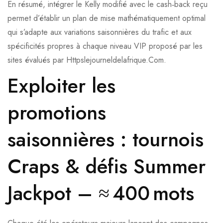
En résumé, intégrer le Kelly modifié avec le cash‑back reçu
permet d’établir un plan de mise mathématiquement optimal
qui s’adapte aux variations saisonnières du trafic et aux
spécificités propres à chaque niveau VIP proposé par les
sites évalués par Httpslejourneldelafrique.Com.
Exploiter les
promotions
saisonnières : tournois
Craps & défis Summer
Jackpot – ≈ 400 mots