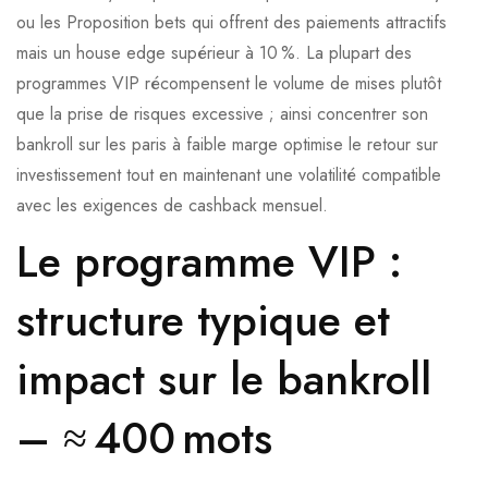
ou les Proposition bets qui offrent des paiements attractifs
mais un house edge supérieur à 10 %. La plupart des
programmes VIP récompensent le volume de mises plutôt
que la prise de risques excessive ; ainsi concentrer son
bankroll sur les paris à faible marge optimise le retour sur
investissement tout en maintenant une volatilité compatible
avec les exigences de cashback mensuel.
Le programme VIP :
structure typique et
impact sur le bankroll
– ≈ 400 mots