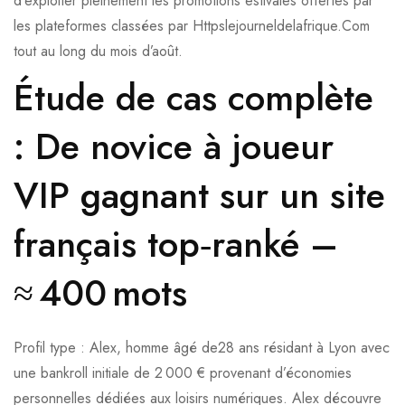
d’exploiter pleinement les promotions estivales offertes par
les plateformes classées par Httpslejourneldelafrique.Com
tout au long du mois d’août.
Étude de cas complète
: De novice à joueur
VIP gagnant sur un site
français top‑ranké –
≈ 400 mots
Profil type : Alex, homme âgé de28 ans résidant à Lyon avec
une bankroll initiale de 2 000 € provenant d’économies
personnelles dédiées aux loisirs numériques. Alex découvre