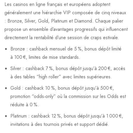
Les casinos en ligne français et européens adoptent
généralement une hiérarchie VIP composée de cinq niveaux
: Bronze, Silver, Gold, Platinum et Diamond. Chaque palier
propose un ensemble d’avantages progressifs qui influencent
directement la rentabilité d’une session de craps estivale.
Bronze : cashback mensuel de 5 %, bonus dépôt limité
à 100 €, limites de mise standards.
Silver : cashback 7 %, bonus dépôt jusqu’à 200 €, accès
à des tables “high roller” avec limites supérieures.
Gold : cashback 10 %, bonus dépôt jusqu’à 500 €,
promotion “odds‑only” où la commission sur les Odds est
réduite à 0 %.
Platinum : cashback 12 %, bonus dépôt jusqu’à 1 000 €,
invitations à des tournois privés et support dédié.