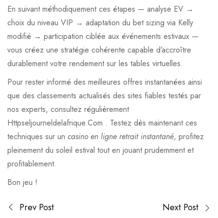
En suivant méthodiquement ces étapes — analyse EV →
choix du niveau VIP → adaptation du bet sizing via Kelly
modifié → participation ciblée aux événements estivaux —
vous créez une stratégie cohérente capable d’accroître
durablement votre rendement sur les tables virtuelles.
Pour rester informé des meilleures offres instantanées ainsi
que des classements actualisés des sites fiables testés par
nos experts, consultez régulièrement
Httpseljourneldelafrique.Com . Testez dès maintenant ces
techniques sur un
casino en ligne retrait instantané
, profitez
pleinement du soleil estival tout en jouant prudemment et
profitablement.
Bon jeu !
Prev Post
Next Post