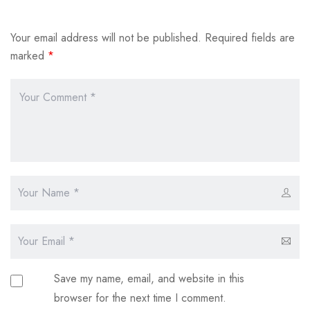
Your email address will not be published.
Required fields are
marked
*
Save my name, email, and website in this
browser for the next time I comment.