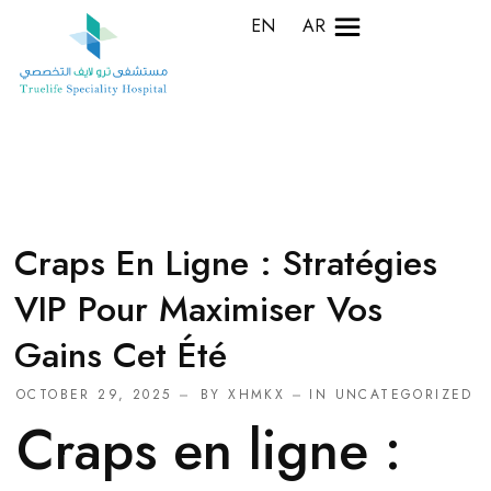
EN
AR
Craps En Ligne : Stratégies
VIP Pour Maximiser Vos
Gains Cet Été
OCTOBER 29, 2025
BY
XHMKX
IN
UNCATEGORIZED
Craps en ligne :