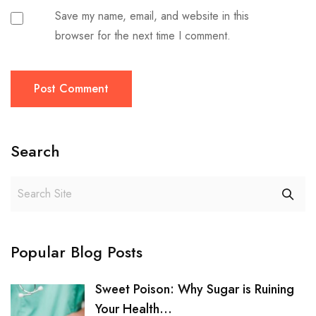
Save my name, email, and website in this
browser for the next time I comment.
Post Comment
Search
Popular Blog Posts
Sweet Poison: Why Sugar is Ruining
Your Health...