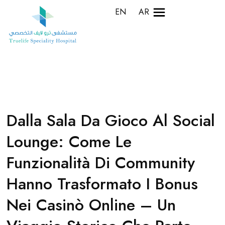
EN
AR
Dalla Sala Da Gioco Al Social
Lounge: Come Le
Funzionalità Di Community
Hanno Trasformato I Bonus
Nei Casinò Online – Un