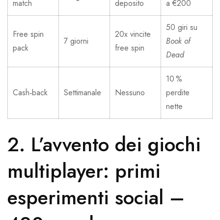
match
deposito
a €200
50 giri su
Free spin
20x vincite
7 giorni
Book of
pack
free spin
Dead
10 %
Cash‑back
Settimanale
Nessuno
perdite
nette
2. L’avvento dei giochi
multiplayer: primi
esperimenti social –