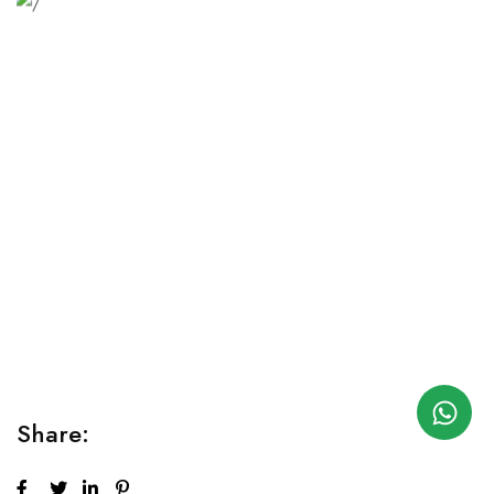
Lorem ipsum dolor sit amet consectetur adipiscing elit
sed do...
Share: