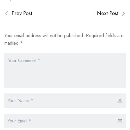
Prev Post
Next Post
Your email address will not be published.
Required fields are
marked
*