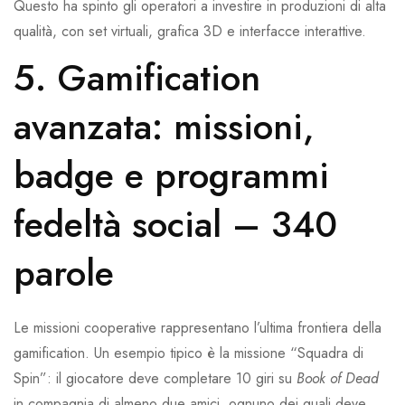
Questo ha spinto gli operatori a investire in produzioni di alta
qualità, con set virtuali, grafica 3D e interfacce interattive.
5. Gamification
avanzata: missioni,
badge e programmi
fedeltà social – 340
parole
Le missioni cooperative rappresentano l’ultima frontiera della
gamification. Un esempio tipico è la missione “Squadra di
Spin”: il giocatore deve completare 10 giri su
Book of Dead
in compagnia di almeno due amici, ognuno dei quali deve