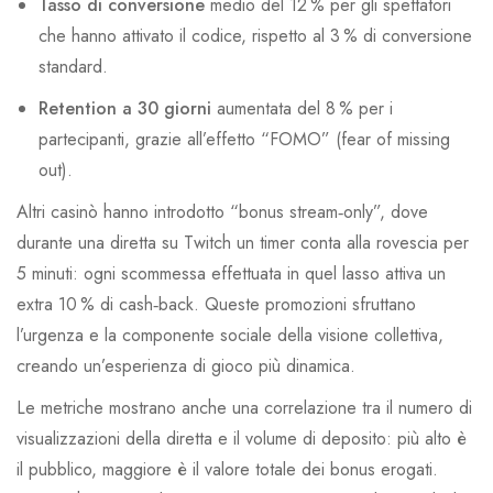
Tasso di conversione
medio del 12 % per gli spettatori
che hanno attivato il codice, rispetto al 3 % di conversione
standard.
Retention a 30 giorni
aumentata del 8 % per i
partecipanti, grazie all’effetto “FOMO” (fear of missing
out).
Altri casinò hanno introdotto “bonus stream‑only”, dove
durante una diretta su Twitch un timer conta alla rovescia per
5 minuti: ogni scommessa effettuata in quel lasso attiva un
extra 10 % di cash‑back. Queste promozioni sfruttano
l’urgenza e la componente sociale della visione collettiva,
creando un’esperienza di gioco più dinamica.
Le metriche mostrano anche una correlazione tra il numero di
visualizzazioni della diretta e il volume di deposito: più alto è
il pubblico, maggiore è il valore totale dei bonus erogati.