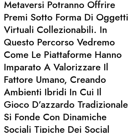
Metaversi Potranno Offrire
Premi Sotto Forma Di Oggetti
Virtuali Collezionabili. In
Questo Percorso Vedremo
Come Le Piattaforme Hanno
Imparato A Valorizzare Il
Fattore Umano, Creando
Ambienti Ibridi In Cui Il
Gioco D’azzardo Tradizionale
Si Fonde Con Dinamiche
Sociali Tipiche Dei Social