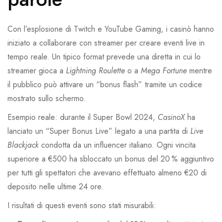
Con l’esplosione di Twitch e YouTube Gaming, i casinò hanno
iniziato a collaborare con streamer per creare eventi live in
tempo reale. Un tipico format prevede una diretta in cui lo
streamer gioca a
Lightning Roulette
o a
Mega Fortune
mentre
il pubblico può attivare un “bonus flash” tramite un codice
mostrato sullo schermo.
Esempio reale: durante il Super Bowl 2024,
CasinoX
ha
lanciato un “Super Bonus Live” legato a una partita di
Live
Blackjack
condotta da un influencer italiano. Ogni vincita
superiore a €500 ha sbloccato un bonus del 20 % aggiuntivo
per tutti gli spettatori che avevano effettuato almeno €20 di
deposito nelle ultime 24 ore.
I risultati di questi eventi sono stati misurabili: