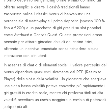
Il primo decennio del gambling online è stato dominato da
offerte semplici e dirette. I casinò tradizionali hanno
trasportato online i classici bonus di benvenuto: una
percentuale di match‑play sul primo deposito (spesso 100 %
fino a €200) e un pacchetto di giri gratuiti su slot popolari
come
Starburst
o
Gonzo’s Quest
. Queste promozioni erano
pensate per attirare giocatori abituali dei casinò fisici,
offrendo un incentivo immediato senza richiedere alcuna
interazione con altri utenti.
In assenza di chat o di elementi social, il valore percepito del
bonus dipendeva quasi esclusivamente dal RTP (Return to
Player) delle slot e dalla volatilità. Un giocatore che sceglieva
una slot a bassa volatilità poteva convertire più rapidamente i
giri gratuiti in credito reale, mentre chi preferiva titoli ad alta
volatilità accettava un rischio maggiore in cambio di potenziali
jackpot più alti.