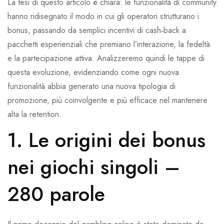
La tesi di questo articolo è chiara: le funzionalità di community
hanno ridisegnato il modo in cui gli operatori strutturano i
bonus, passando da semplici incentivi di cash‑back a
pacchetti esperienziali che premiano l’interazione, la fedeltà
e la partecipazione attiva. Analizzeremo quindi le tappe di
questa evoluzione, evidenziando come ogni nuova
funzionalità abbia generato una nuova tipologia di
promozione, più coinvolgente e più efficace nel mantenere
alta la retention.
1. Le origini dei bonus
nei giochi singoli –
280 parole