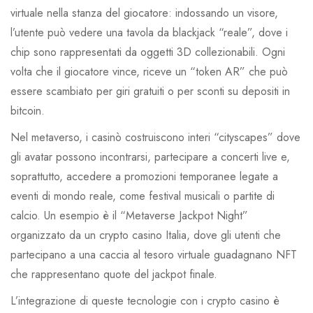
virtuale nella stanza del giocatore: indossando un visore,
l’utente può vedere una tavola da blackjack “reale”, dove i
chip sono rappresentati da oggetti 3D collezionabili. Ogni
volta che il giocatore vince, riceve un “token AR” che può
essere scambiato per giri gratuiti o per sconti su depositi in
bitcoin.
Nel metaverso, i casinò costruiscono interi “cityscapes” dove
gli avatar possono incontrarsi, partecipare a concerti live e,
soprattutto, accedere a promozioni temporanee legate a
eventi di mondo reale, come festival musicali o partite di
calcio. Un esempio è il “Metaverse Jackpot Night”
organizzato da un crypto casino Italia, dove gli utenti che
partecipano a una caccia al tesoro virtuale guadagnano NFT
che rappresentano quote del jackpot finale.
L’integrazione di queste tecnologie con i crypto casino è