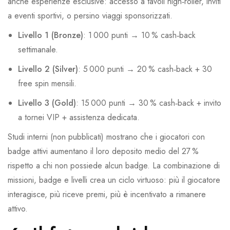
anche esperienze esclusive: accesso a tavoli high‑roller, inviti
a eventi sportivi, o persino viaggi sponsorizzati.
Livello 1 (Bronze)
: 1 000 punti → 10 % cash‑back
settimanale.
Livello 2 (Silver)
: 5 000 punti → 20 % cash‑back + 30
free spin mensili.
Livello 3 (Gold)
: 15 000 punti → 30 % cash‑back + invito
a tornei VIP + assistenza dedicata.
Studi interni (non pubblicati) mostrano che i giocatori con
badge attivi aumentano il loro deposito medio del 27 %
rispetto a chi non possiede alcun badge. La combinazione di
missioni, badge e livelli crea un ciclo virtuoso: più il giocatore
interagisce, più riceve premi, più è incentivato a rimanere
attivo.